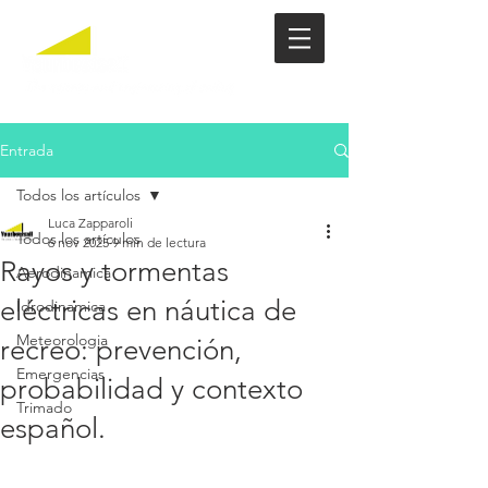
Entrada
Todos los artículos
Luca Zapparoli
Todos los artículos
6 nov 2025
9 min de lectura
Rayos y tormentas
Aerodinamica
eléctricas en náutica de
Idrodinamica
Meteorologia
recreo: prevención,
Emergencias
probabilidad y contexto
Trimado
español.