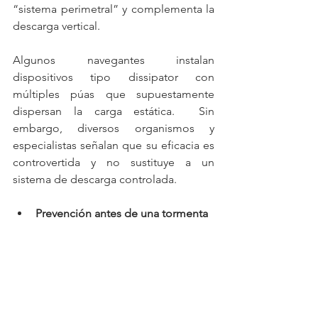
“sistema perimetral” y complementa la 
descarga vertical.
Algunos navegantes instalan 
dispositivos tipo dissipator con 
múltiples púas que supuestamente 
dispersan la carga estática.  Sin 
embargo, diversos organismos y 
especialistas señalan que su eficacia es 
controvertida y no sustituye a un 
sistema de descarga controlada.
Prevención antes de una tormenta
La mejor protección es evitar 
encontrarse en medio de una 
tormenta.  Antes de zarpar, consulta la 
previsión meteorológica y planifica la 
ruta evitando áreas de convección 