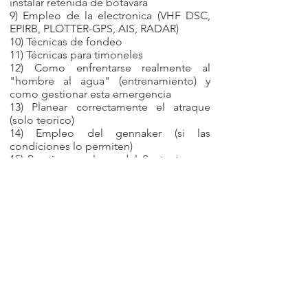
instalar retenida de botavara
9) Empleo de la electronica (VHF DSC,
EPIRB, PLOTTER-GPS, AIS, RADAR)
10) Técnicas de fondeo
11) Técnicas para timoneles
12) Como enfrentarse realmente al
"hombre al agua" (entrenamiento) y
como gestionar esta emergencia
13) Planear correctamente el atraque
(solo teorico)
14) Empleo del gennaker (si las
condiciones lo permiten)
15) Practica en el uso del Sextante para
tomar altura de astros y del sol a
mediodía (solo en los cursos de
navegación astronómica)
El embarque tiene lugar cada sábado
después de la 14:00 horas en la marina
deportiva de Alicante. El desembarque
tiene lugar no más tarde de las 10:00
horas del sábado siguiente (la vuelta a
Alicante tiene lugar usualmente
alrededor de las 16:00 del viernes
)
.