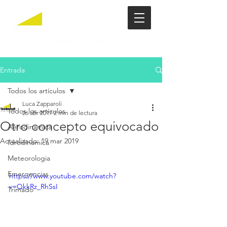
Entrada
Todos los artículos
Luca Zapparoli
Todos los artículos
26 abr 2017
2 min de lectura
Otro concepto equivocado
Aerodinamica
Actualizado:
19 mar 2019
Idrodinamica
Meteorologia
Emergencias
https://www.youtube.com/watch?
v=QkkRz_RhSsI
Trimado