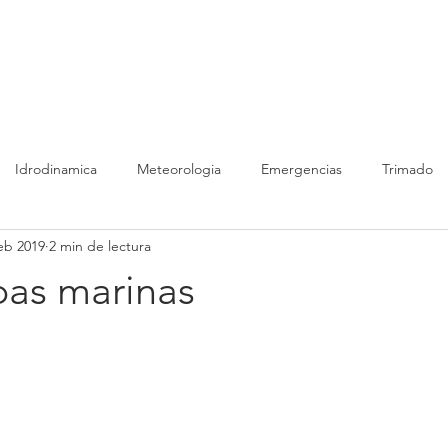
URSOS ALTURA OTOÑO
LIBRO
CURSOS ONLINE
ART
Idrodinamica
Meteorologia
Emergencias
Trimado
eb 2019
2 min de lectura
bas marinas