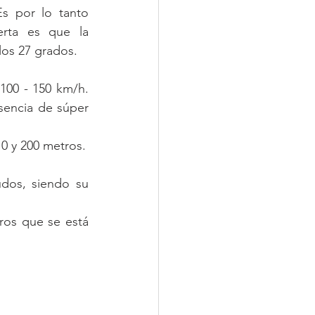
Es por lo tanto 
rta es que la 
os 27 grados.  
100 - 150 km/h. 
sencia de súper 
El diámetro de la tromba sobre la superficie del mar puede variar entre 10 y 200 metros.   
dos, siendo su 
os que se está 