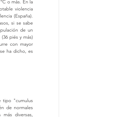
ºC o màs. En la 
able violencia 
encia (España). 
os, si se sabe 
ipulación de un 
(36 piés y más) 
urre con mayor 
se ha dicho, es 
 tipo "cumulus 
én de normales 
más diversas, 