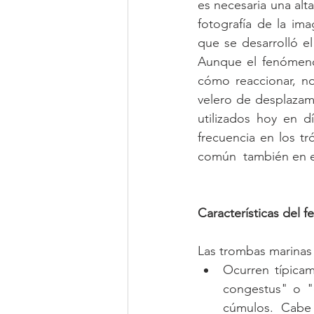
es necesaria una alt
fotografía de la im
que se desarrolló e
Aunque el fenómeno 
cómo reaccionar, no
velero de desplazami
utilizados hoy en 
frecuencia en los t
común  también en e
Características del
Las trombas marinas p
Ocurren típica
congestus" o "
cúmulos. Cabe 