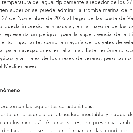
a temperatura del agua, típicamente alrededor de los 27 
agen superior se puede admirar la tromba marina de not
l 27 de Noviembre de 2016 al largo de las costa de Val
pueda impresionar y asustar, en la mayoría de los cas
 representa un peligro  para la supervivencia de la tr
ento importante, como la mayoría de los yates de vela 
día para navegaciones en alta mar. Este fenómeno oc
rópicos y a finales de los meses de verano, pero como 
l Mediterráneo.
 fenómeno
resentan las siguientes características: 
mente en presencia de atmósfera inestable y nubes de
cumulus nimbus". Algunas veces, en presencia tambi
destacar que se pueden formar en las condiciones 